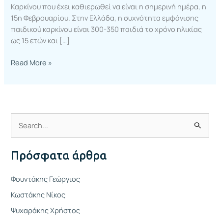
Καρκίνου που έχει καθιερωθεί να είναι η σημερινή ημέρα, η
15η Φεβρουαρίου. Στην Ελλάδα, η συχνότητα εμφάνισης
παιδικού καρκίνου είναι 300-350 παιδιά το χρόνο ηλικίας
ως 15 ετών και […]
Read More »
Α
ν
Πρόσφατα άρθρα
α
ζ
Φουντάκης Γεώργιος
ή
Κωστάκης Νίκος
τ
Ψυχαράκης Χρήστος
η