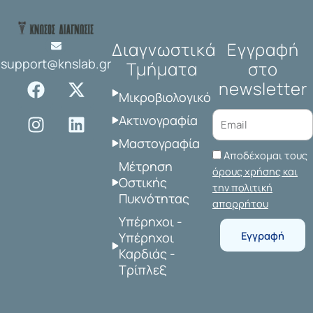
Διαγνωστικά
Εγγραφή
support@knslab.gr
Τμήματα
στο
F
I
X
L
newsletter
a
n
-
i
Μικροβιολογικό
c
s
t
n
Ακτινογραφία
e
t
w
k
Μαστογραφία
b
a
i
e
Αποδέχομαι τους
o
g
t
d
Μέτρηση
όρους χρήσης και
o
r
t
i
Οστικής
την πολιτική
Πυκνότητας
k
a
e
n
απορρήτου
m
r
Υπέρηχοι -
Εγγραφή
Υπέρηχοι
Καρδιάς -
Τρίπλεξ