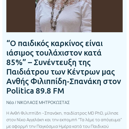
85%”
–
Συνέντευξη
της
Παιδιάτρου
των
“Ο παιδικός καρκίνος είναι
Κέντρων
μας
ιάσιμος τουλάχιστον κατά
Ανθής
85%” – Συνέντευξη της
Φιλιππίδη-
Παιδιάτρου των Κέντρων μας
Σπανάκη
στον
Ανθής Φιλιππίδη-Σπανάκη στον
Politica
Politica 89.8 FM
89.8
FM
Νέα
/
ΝΙΚΟΛΑΟΣ ΜΗΤΡΟΚΩΣΤΑΣ
Η Ανθή Φιλιππίδη –Σπανάκη, παιδίατρος MD PhD, μίλησε
στον Νίκο Αγγελάκη και την εκπομπή “Τα λέμε το απόγευμα”
με αφορμή την Παγκόσμια Ημέρα κατά του Παιδικού