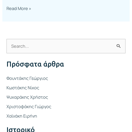
Read More »
Α
ν
Πρόσφατα άρθρα
α
ζ
Φουντάκης Γεώργιος
ή
Κωστάκης Νίκος
τ
Ψυχαράκης Χρήστος
η
Χριστοφάκης Γιώργος
σ
η
Χαϊνάκη Ειρήνη
γ
Ιστορικό