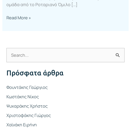
ομάδα από το Ροταριανό Όμιλο […]
Read More »
Α
ν
Πρόσφατα άρθρα
α
ζ
Φουντάκης Γεώργιος
ή
Κωστάκης Νίκος
τ
Ψυχαράκης Χρήστος
η
Χριστοφάκης Γιώργος
σ
η
Χαϊνάκη Ειρήνη