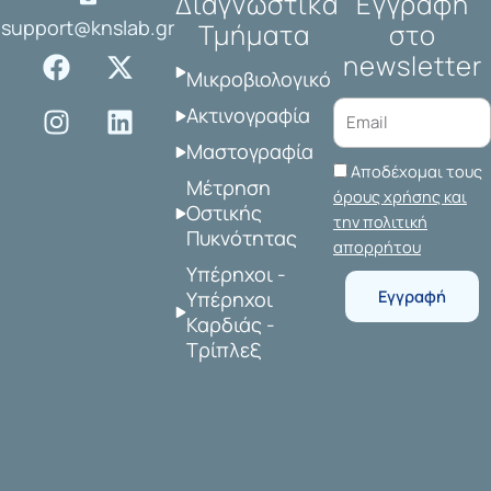
Διαγνωστικά
Εγγραφή
support@knslab.gr
Τμήματα
στο
F
I
X
L
newsletter
a
n
-
i
Μικροβιολογικό
c
s
t
n
Ακτινογραφία
e
t
w
k
Μαστογραφία
b
a
i
e
Αποδέχομαι τους
o
g
t
d
Μέτρηση
όρους χρήσης και
o
r
t
i
Οστικής
την πολιτική
Πυκνότητας
k
a
e
n
απορρήτου
m
r
Υπέρηχοι -
Εγγραφή
Υπέρηχοι
Καρδιάς -
Τρίπλεξ