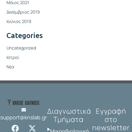
Μάιος 2021
Δεκέμβριος 2019
Ιούνιος 2019
Categories
Uncategorized
Ιατροί
Νέα
Διαγνωστικά
Εγγραφή
support@knslab.gr
Τμήματα
στο
F
I
X
L
newsletter
a
n
-
i
Μικροβιολογικό