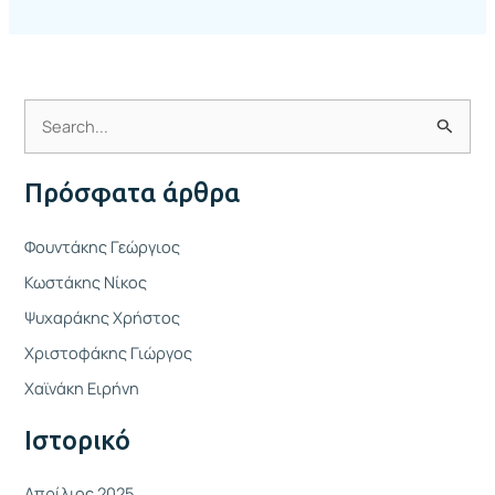
Α
ν
Πρόσφατα άρθρα
α
ζ
Φουντάκης Γεώργιος
ή
Κωστάκης Νίκος
τ
Ψυχαράκης Χρήστος
η
Χριστοφάκης Γιώργος
σ
η
Χαϊνάκη Ειρήνη
γ
Ιστορικό
ι
α
Απρίλιος 2025