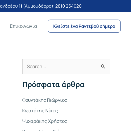
νδρέου 11 (Αμμουδάρρα):
2810 254020
α
Επικοινωνία
Κλείστε ένα Ραντεβού σήμερα
Α
ν
Πρόσφατα άρθρα
α
ζ
Φουντάκης Γεώργιος
ή
Κωστάκης Νίκος
τ
Ψυχαράκης Χρήστος
η