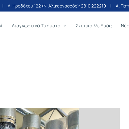
| Λ. Ηροδότου 122 (Ν. Αλικαρνασσός):
2810 222210
| Α. Παπα
οί
Διαγνωστικά Τμήματα
Σχετικά Με Εμάς
Νέ