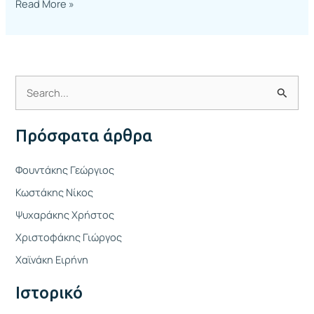
Read More »
Α
ν
Πρόσφατα άρθρα
α
ζ
Φουντάκης Γεώργιος
ή
Κωστάκης Νίκος
τ
Ψυχαράκης Χρήστος
η
Χριστοφάκης Γιώργος
σ
η
Χαϊνάκη Ειρήνη
γ
Ιστορικό
ι