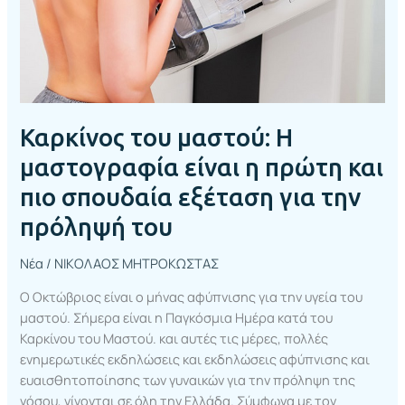
πρώτη
και
πιο
σπουδαία
εξέταση
για
Καρκίνος του μαστού: Η
την
πρόληψή
μαστογραφία είναι η πρώτη και
του
πιο σπουδαία εξέταση για την
πρόληψή του
Νέα
/
ΝΙΚΟΛΑΟΣ ΜΗΤΡΟΚΩΣΤΑΣ
Ο Οκτώβριος είναι ο μήνας αφύπνισης για την υγεία του
μαστού. Σήμερα είναι η Παγκόσμια Ημέρα κατά του
Καρκίνου του Μαστού. και αυτές τις μέρες, πολλές
ενημερωτικές εκδηλώσεις και εκδηλώσεις αφύπνισης και
ευαισθητοποίησης των γυναικών για την πρόληψη της
νόσου, γίνονται σε όλη την Ελλάδα. Σύμφωνα με τον