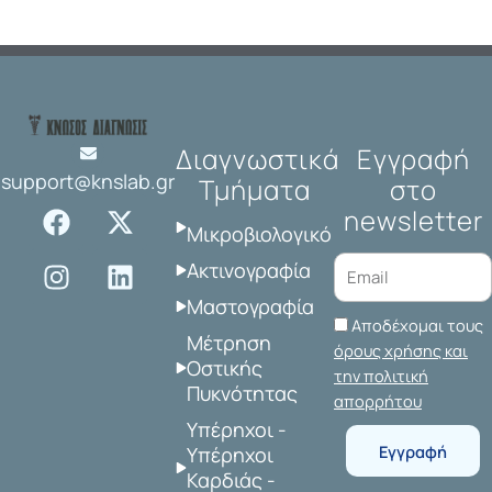
Διαγνωστικά
Εγγραφή
support@knslab.gr
Τμήματα
στο
F
I
X
L
newsletter
a
n
-
i
Μικροβιολογικό
c
s
t
n
Ακτινογραφία
e
t
w
k
Μαστογραφία
b
a
i
e
Αποδέχομαι τους
o
g
t
d
Μέτρηση
όρους χρήσης και
o
r
t
i
Οστικής
την πολιτική
Πυκνότητας
k
a
e
n
απορρήτου
m
r
Υπέρηχοι -
Εγγραφή
Υπέρηχοι
Καρδιάς -