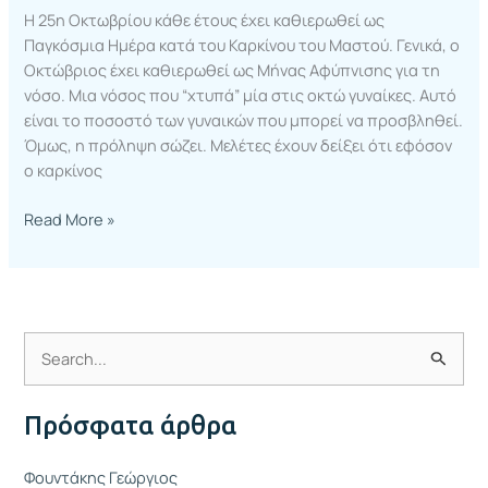
Η 25η Οκτωβρίου κάθε έτους έχει καθιερωθεί ως
Παγκόσμια Ημέρα κατά του Καρκίνου του Μαστού. Γενικά, ο
Οκτώβριος έχει καθιερωθεί ως Μήνας Αφύπνισης για τη
νόσο. Μια νόσος που “χτυπά” μία στις οκτώ γυναίκες. Αυτό
είναι το ποσοστό των γυναικών που μπορεί να προσβληθεί.
Όμως, η πρόληψη σώζει. Μελέτες έχουν δείξει ότι εφόσον
ο καρκίνος
Read More »
Α
ν
Πρόσφατα άρθρα
α
ζ
Φουντάκης Γεώργιος
ή