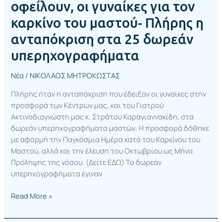
οφείλουν, οι γυναίκες για τον
στα
25
καρκίνο του μαστού- Πλήρης η
δωρεάν
ανταπόκριση στα 25 δωρεάν
υπερηχογραφήματα
υπερηχογραφήματα
Νέα
/
ΝΙΚΟΛΑΟΣ ΜΗΤΡΟΚΩΣΤΑΣ
Πλήρης ήταν η ανταπόκριση που έδειξαν οι γυναίκες στην
προσφορά των Κέντρων μας, και του Γιατρού
Ακτινοδιαγνώστη μας κ. Στράτου Καραγιαννακίδη, στα
δωρεάν υπερηχογραφήματα μαστών. Η προσφορά δόθηκε
με αφορμή την Παγκόσμια Ημέρα κατά του Καρκίνου του
Μαστού, αλλά και την έλευση του Οκτωβρίου ως Μήνα
Πρόληψης της νόσου. (Δείτε ΕΔΩ) Τα δωρεάν
υπερηχογραφήματα έγιναν
Read More »