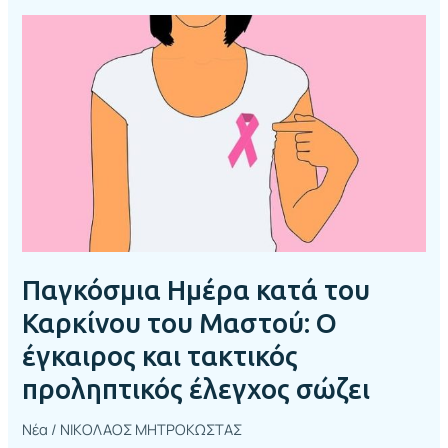
Παγκόσμια
Ημέρα
κατά
του
Καρκίνου
του
Μαστού:
Ο
έγκαιρος
και
τακτικός
προληπτικός
Παγκόσμια Ημέρα κατά του
έλεγχος
Καρκίνου του Μαστού: Ο
σώζει
έγκαιρος και τακτικός
προληπτικός έλεγχος σώζει
Νέα
/
ΝΙΚΟΛΑΟΣ ΜΗΤΡΟΚΩΣΤΑΣ