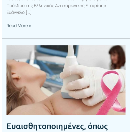
Πρόεδρο της Ελληνικής Αντικαρκινικής Εταιρίας κ.
Ευάγγελο […]
Read More »
Ευαισθητοποιημένες,
όπως
οφείλουν,
οι
γυναίκες
για
τον
καρκίνο
του
μαστού-
Πλήρης
η
Ευαισθητοποιημένες, όπως
ανταπόκριση