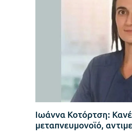
λόγος
ανησυχίας
για
τον
μεταπνευμονοϊό,
αντιμετωπίζεται
όπως
και
οι
άλλες
ιώσεις
Ιωάννα Κοτόρτση: Κανέ
μεταπνευμονοϊό, αντιμε