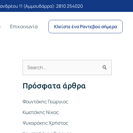
νδρέου 11 (Αμμουδάρρα):
2810 254020
α
Επικοινωνία
Κλείστε ένα Ραντεβού σήμερα
Α
ν
Πρόσφατα άρθρα
α
ζ
Φουντάκης Γεώργιος
ή
Κωστάκης Νίκος
τ
Ψυχαράκης Χρήστος
η