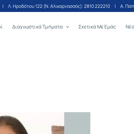
| Λ. Ηροδότου 122 (Ν. Αλικαρνασσός):
2810 222210
| Α. Παπα
οί
Διαγνωστικά Τμήματα
Σχετικά Με Εμάς
Νέ