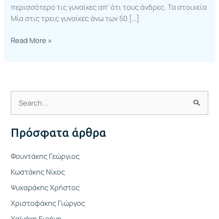
περισσότερο τις γυναίκες απ’ ότι τους άνδρες. Τα στοιχεία
Μία στις τρεις γυναίκες άνω των 50 […]
Read More »
Α
ν
Πρόσφατα άρθρα
α
ζ
Φουντάκης Γεώργιος
ή
Κωστάκης Νίκος
τ
Ψυχαράκης Χρήστος
η
Χριστοφάκης Γιώργος
σ
η
Χαϊνάκη Ειρήνη