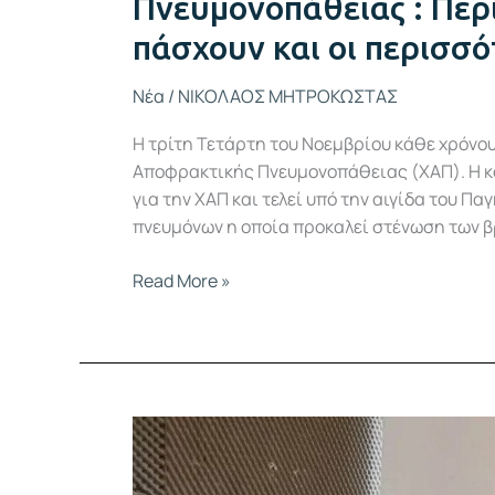
Πνευμονοπάθειας : Περ
πάσχουν και οι περισσό
Νέα
/
ΝΙΚΟΛΑΟΣ ΜΗΤΡΟΚΩΣΤΑΣ
Η τρίτη Τετάρτη του Νοεμβρίου κάθε χρόνο
Αποφρακτικής Πνευμονοπάθειας (ΧΑΠ). Η κ
για την ΧΑΠ και τελεί υπό την αιγίδα του Π
πνευμόνων η οποία προκαλεί στένωση των βρ
Read More »
Πώς
να
διατηρήσετε