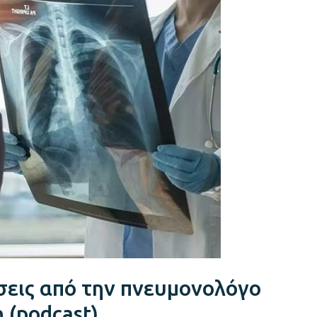
εις από την πνευμονολόγο
 (podcast)