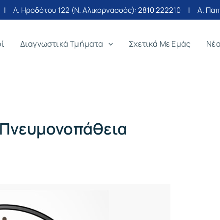
| Λ. Ηροδότου 122 (Ν. Αλικαρνασσός):
2810 222210
| Α. Παπα
οί
Διαγνωστικά Τμήματα
Σχετικά Με Εμάς
Νέ
 Πνευμονοπάθεια