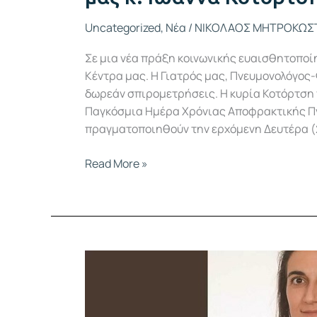
Uncategorized
,
Νέα
/
ΝΙΚΟΛΑΟΣ ΜΗΤΡΟΚΩΣ
Σε μια νέα πράξη κοινωνικής ευαισθητοποί
Κέντρα μας. Η Γιατρός μας, Πνευμονολόγος-
δωρεάν σπιρομετρήσεις. Η κυρία Κοτόρτση
Παγκόσμια Ημέρα Χρόνιας Αποφρακτικής Π
πραγματοποιηθούν την ερχόμενη Δευτέρα (21/
Read More »
Η
Πνευμονολόγος,
Ιωάννα
Κοτόρτση,