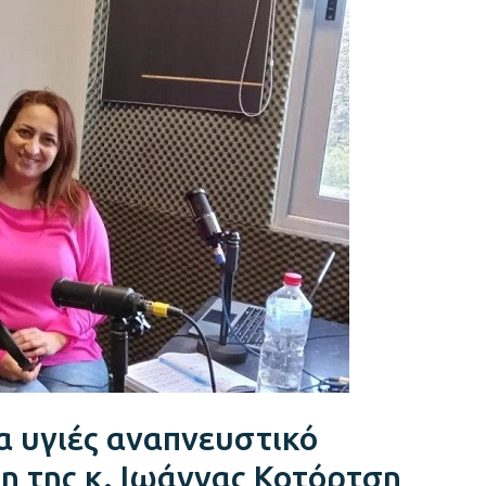
α υγιές αναπνευστικό
η της κ. Ιωάννας Κοτόρτση