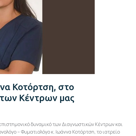
να Κοτόρτση, στο
 των Κέντρων μας
επιστημονικό δυναμικό των Διαγνωστικών Κέντρων και
νολόγο – Φυματιολόγο κ. Ιωάννα Κοτόρτση, το ιατρείο