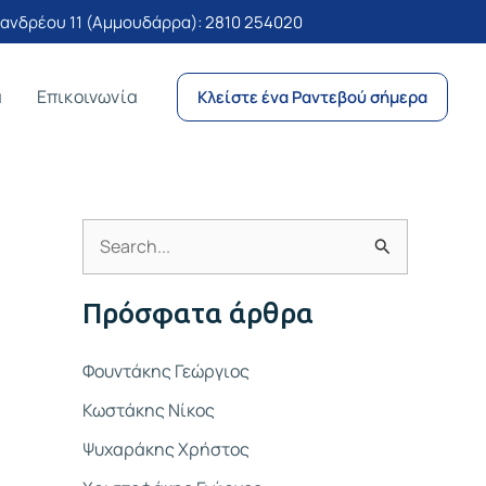
νδρέου 11 (Αμμουδάρρα):
2810 254020
α
Επικοινωνία
Κλείστε ένα Ραντεβού σήμερα
Α
ν
Πρόσφατα άρθρα
α
ζ
Φουντάκης Γεώργιος
ή
Κωστάκης Νίκος
τ
Ψυχαράκης Χρήστος
η