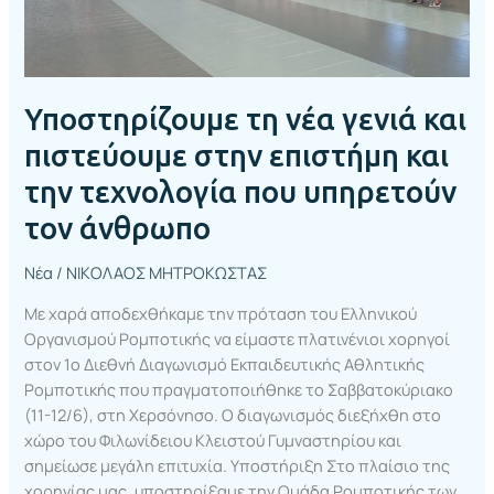
επιστήμη
και
την
τεχνολογία
Υποστηρίζουμε τη νέα γενιά και
που
υπηρετούν
πιστεύουμε στην επιστήμη και
τον
την τεχνολογία που υπηρετούν
άνθρωπο
τον άνθρωπο
Νέα
/
ΝΙΚΟΛΑΟΣ ΜΗΤΡΟΚΩΣΤΑΣ
Με χαρά αποδεχθήκαμε την πρόταση του Ελληνικού
Οργανισμού Ρομποτικής να είμαστε πλατινένιοι χορηγοί
στον 1ο Διεθνή Διαγωνισμό Εκπαιδευτικής Αθλητικής
Ρομποτικής που πραγματοποιήθηκε το Σαββατοκύριακο
(11-12/6), στη Χερσόνησο. Ο διαγωνισμός διεξήχθη στο
χώρο του Φιλωνίδειου Κλειστού Γυμναστηρίου και
σημείωσε μεγάλη επιτυχία. Υποστήριξη Στο πλαίσιο της
χορηγίας μας, υποστηρίξαμε την Ομάδα Ρομποτικής των