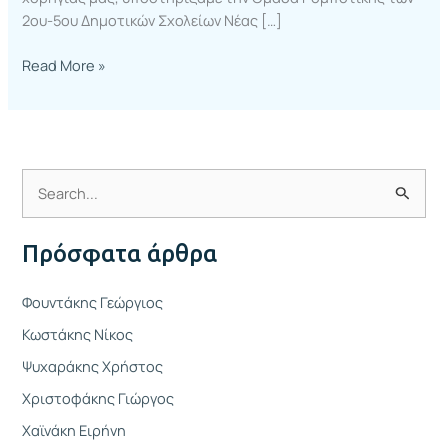
2ου-5ου Δημοτικών Σχολείων Νέας […]
Read More »
Α
ν
Πρόσφατα άρθρα
α
ζ
Φουντάκης Γεώργιος
ή
Κωστάκης Νίκος
τ
Ψυχαράκης Χρήστος
η
Χριστοφάκης Γιώργος
σ
η
Χαϊνάκη Ειρήνη