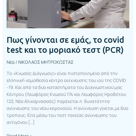
το
μοριακό
τεστ
(PCR)
Πως γίνονται σε εμάς, το covid
test και το μοριακό τεστ (PCR)
Νέα
/
ΝΙΚΟΛΑΟΣ ΜΗΤΡΟΚΩΣΤΑΣ
Τo «Κνωσός Διάγνωσις» είναι πιστοποιημένo από την
ελληνική νομοθεσία κέντρο ανίχνευσης του ιού της COVID
-19. Και από τα δύο καταστήματα του Διαγνωστικού μας
Κέντρου (Λεωφόρος Κνωσού 174 και Λεωφόρος Ηροδότου
122, Νέα Αλικαρνασσός) παρέχεται η δυνατότητα
ανίχνευσης του νέου κορονοϊού. Η ανίχνευση γίνεται με δύο
τροπους: Είτε μέσω του τεστ ταχείας ανίχνευσης του
αντιγόνου […]
Read More »