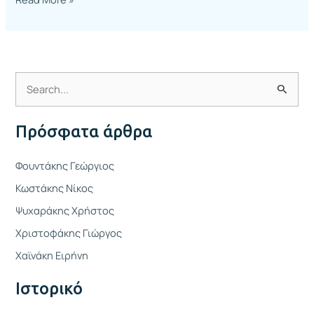
Α
ν
Πρόσφατα άρθρα
α
ζ
Φουντάκης Γεώργιος
ή
Κωστάκης Νίκος
τ
Ψυχαράκης Χρήστος
η
Χριστοφάκης Γιώργος
σ
η
Χαϊνάκη Ειρήνη
γ
Ιστορικό
ι