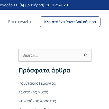
νδρέου 11 (Αμμουδάρρα):
2810 254020
α
Επικοινωνία
Κλείστε ένα Ραντεβού σήμερα
Α
ν
Πρόσφατα άρθρα
α
ζ
Φουντάκης Γεώργιος
ή
Κωστάκης Νίκος
τ
Ψυχαράκης Χρήστος
η