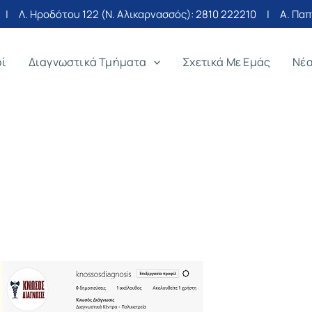
| Λ. Ηροδότου 122 (Ν. Αλικαρνασσός):
2810 222210
| Α. Παπα
οί
Διαγνωστικά Τμήματα
Σχετικά Με Εμάς
Νέ