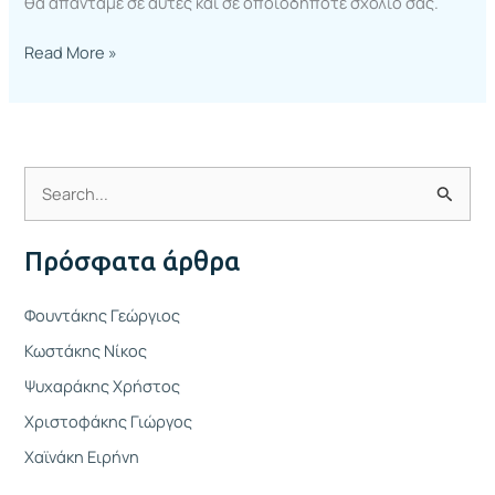
θα απαντάμε σε αυτές και σε οποιοδήποτε σχόλιό σας.
Read More »
Α
ν
Πρόσφατα άρθρα
α
ζ
Φουντάκης Γεώργιος
ή
Κωστάκης Νίκος
τ
Ψυχαράκης Χρήστος
η
Χριστοφάκης Γιώργος
σ
η
Χαϊνάκη Ειρήνη
γ