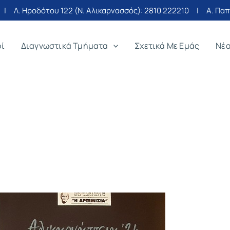
| Λ. Ηροδότου 122 (Ν. Αλικαρνασσός):
2810 222210
| Α. Παπα
οί
Διαγνωστικά Τμήματα
Σχετικά Με Εμάς
Νέ