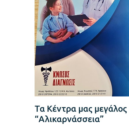
χορηγός
και
φέτος
στα
“Αλικαρνάσσεια”
Τα Κέντρα μας μεγάλος
“Αλικαρνάσσεια”