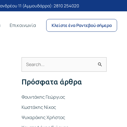
νδρέου 11 (Αμμουδάρρα):
2810 254020
α
Επικοινωνία
Κλείστε ένα Ραντεβού σήμερα
Α
ν
Πρόσφατα άρθρα
α
ζ
Φουντάκης Γεώργιος
ή
Κωστάκης Νίκος
τ
Ψυχαράκης Χρήστος
η