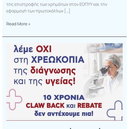
της επιστροφής των χρημάτων στον ΕΟΠΥΥ και την
εφαρμογή των πρωτοκόλλων […]
Read More »
Οι
εργαστηριακοί
γιατροί
των
Κέντρων
μας
συμετέχουν
στην
απεργιακή
κινητοποίηση
του
κλάδου
στην