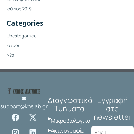
Ιούνιος 2019
Categories
Uncategorized
Ιατροί
Νέα
Διαγνωστικά
Εγγραφή
support@knslab.gr
Τμήματα
στο
F
I
X
L
newsletter
a
n
-
i
Μικροβιολογικό
c
s
t
n
Ακτινογραφία