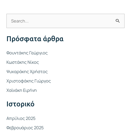
Α
ν
Πρόσφατα άρθρα
α
ζ
Φουντάκης Γεώργιος
ή
Κωστάκης Νίκος
τ
Ψυχαράκης Χρήστος
η
Χριστοφάκης Γιώργος
σ
η
Χαϊνάκη Ειρήνη
γ
Ιστορικό
ι
α
Απρίλιος 2025
:
Φεβρουάριος 2025