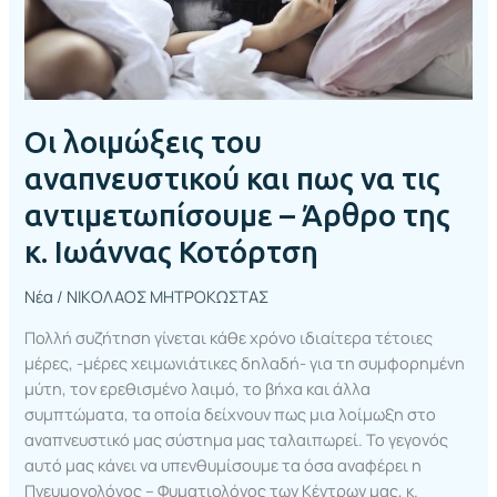
αντιμετωπίσουμε
–
Άρθρο
της
κ.
Οι λοιμώξεις του
Ιωάννας
Κοτόρτση
αναπνευστικού και πως να τις
αντιμετωπίσουμε – Άρθρο της
κ. Ιωάννας Κοτόρτση
Νέα
/
ΝΙΚΟΛΑΟΣ ΜΗΤΡΟΚΩΣΤΑΣ
Πολλή συζήτηση γίνεται κάθε χρόνο ιδιαίτερα τέτοιες
μέρες, -μέρες χειμωνιάτικες δηλαδή- για τη συμφορημένη
μύτη, τον ερεθισμένο λαιμό, το βήχα και άλλα
συμπτώματα, τα οποία δείχνουν πως μια λοίμωξη στο
αναπνευστικό μας σύστημα μας ταλαιπωρεί. Το γεγονός
αυτό μας κάνει να υπενθυμίσουμε τα όσα αναφέρει η
Πνευμονολόγος – Φυματιολόγος των Κέντρων μας, κ.