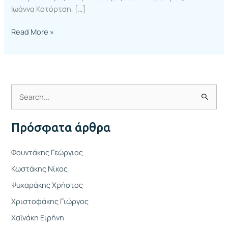
Ιωάννα Κοτόρτση, […]
Read More »
Α
ν
Πρόσφατα άρθρα
α
ζ
Φουντάκης Γεώργιος
ή
Κωστάκης Νίκος
τ
Ψυχαράκης Χρήστος
η
Χριστοφάκης Γιώργος
σ
η
Χαϊνάκη Ειρήνη