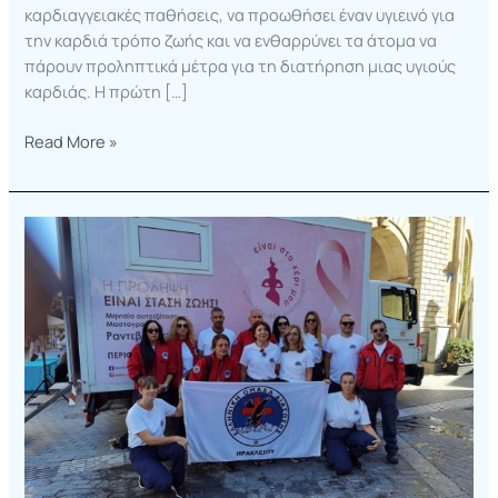
καρδιαγγειακές παθήσεις, να προωθήσει έναν υγιεινό για
την καρδιά τρόπο ζωής και να ενθαρρύνει τα άτομα να
πάρουν προληπτικά μέτρα για τη διατήρηση μιας υγιούς
καρδιάς. Η πρώτη […]
Read More »
Δωρεά
δύο
γιατρών
μας
οι
γνωματεύσεις
καλής
υγείας
στα
μέλη
του