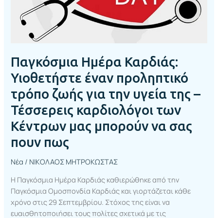
για
την
υγεία
της
–
Παγκόσμια Ημέρα Καρδιάς:
Τέσσερεις
καρδιολόγοι
Υιοθετήστε έναν προληπτικό
των
τρόπο ζωής για την υγεία της –
Κέντρων
Τέσσερεις καρδιολόγοι των
μας
μπορούν
Κέντρων μας μπορούν να σας
να
πουν πως
σας
πουν
Νέα
/
ΝΙΚΟΛΑΟΣ ΜΗΤΡΟΚΩΣΤΑΣ
πως
Η Παγκόσμια Ημέρα Καρδιάς καθιερώθηκε από την
Παγκόσμια Ομοσπονδία Καρδιάς και γιορτάζεται κάθε
χρόνο στις 29 Σεπτεμβρίου. Στόχος της είναι να
ευαισθητοποιήσει τους πολίτες σχετικά με τις