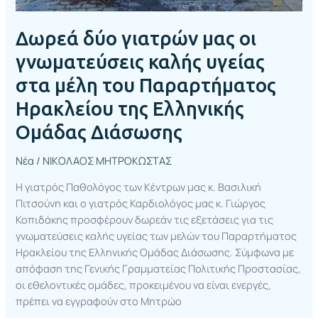
Παραρτήματος
Ηρακλείου
Δωρεά δύο γιατρών μας οι
της
Ελληνικής
γνωματεύσεις καλής υγείας
Ομάδας
στα μέλη του Παραρτήματος
Διάσωσης
Ηρακλείου της Ελληνικής
Ομάδας Διάσωσης
Νέα
/
ΝΙΚΟΛΑΟΣ ΜΗΤΡΟΚΩΣΤΑΣ
Η γιατρός Παθολόγος των Κέντρων μας κ. Βασιλική
Πιτσούνη και ο γιατρός Καρδιολόγος μας κ. Γιώργος
Κοπιδάκης προσφέρουν δωρεάν τις εξετάσεις για τις
γνωματεύσεις καλής υγείας των μελών του Παραρτήματος
Ηρακλείου της Ελληνικής Ομάδας Διάσωσης. Σύμφωνα με
απόφαση της Γενικής Γραμματείας Πολιτικής Προστασίας,
οι εθελοντικές ομάδες, προκειμένου να είναι ενεργές,
πρέπει να εγγραφούν στο Μητρώο