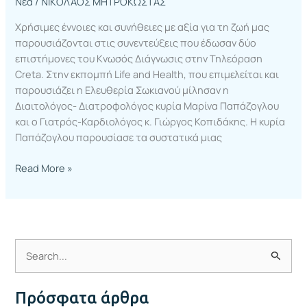
Νέα
/
ΝΙΚΟΛΑΟΣ ΜΗΤΡΟΚΩΣΤΑΣ
Χρήσιμες έννοιες και συνήθειες με αξία για τη ζωή μας
παρουσιάζονται στις συνεντεύξεις που έδωσαν δύο
επιστήμονες του Κνωσός Διάγνωσις στην Τηλεόραση
Creta. Στην εκπομπή Life and Health, που επιμελείται και
παρουσιάζει η Ελευθερία Σωκιανού μίλησαν η
Διαιτολόγος- Διατροφολόγος κυρία Μαρίνα Παπάζογλου
και ο Γιατρός-Καρδιολόγος κ. Γιώργος Κοπιδάκης. Η κυρία
Παπάζογλου παρουσίασε τα συστατικά μιας
Read More »
Α
ν
Πρόσφατα άρθρα
α