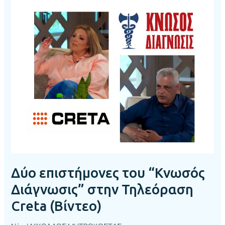
επιστήμονες
του
“Κνωσός
Διάγνωσις”
στην
Τηλεόραση
Creta
(Βίντεο)
Δύο επιστήμονες του “Κνωσός
Διάγνωσις” στην Τηλεόραση
Creta (Βίντεο)