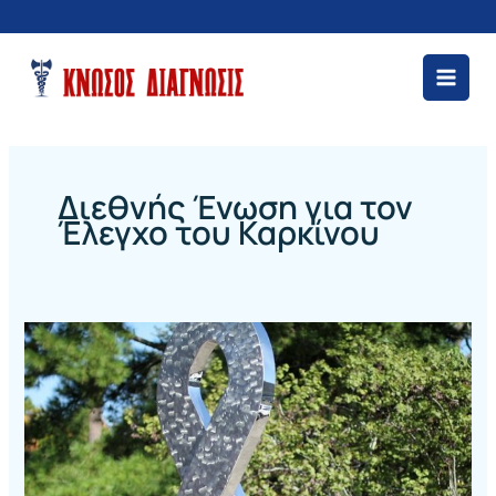
Μετάβαση
στο
περιεχόμενο
Διεθνής Ένωση για τον
Έλεγχο του Καρκίνου
4
Φεβρουαρίου
–
Διεθνής
Ένωση
για
τον