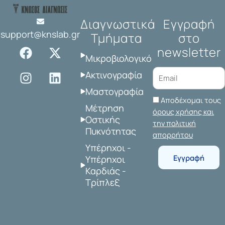
Διαγνωστικά
Εγγραφή
support@knslab.gr
Τμήματα
στο
F
I
X
L
newsletter
a
n
-
i
Μικροβιολογικό
c
s
t
n
Ακτινογραφία
e
t
w
k
Μαστογραφία
b
a
i
e
Αποδέχομαι τους
o
g
t
d
Μέτρηση
όρους χρήσης και
o
r
t
i
Οστικής
την πολιτική
Πυκνότητας
k
a
e
n
απορρήτου
m
r
Υπέρηχοι -
Εγγραφή
Υπέρηχοι
Καρδιάς -
Τρίπλεξ