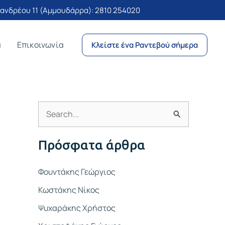
νδρέου 11 (Αμμουδάρρα):
2810 254020
α
Επικοινωνία
Κλείστε ένα Ραντεβού σήμερα
Α
ν
Πρόσφατα άρθρα
α
ζ
Φουντάκης Γεώργιος
ή
Κωστάκης Νίκος
τ
Ψυχαράκης Χρήστος
η