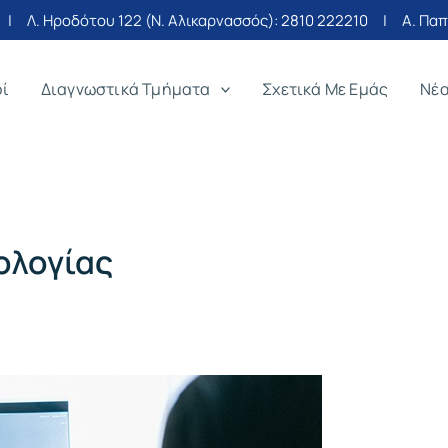
| Λ. Ηροδότου 122 (Ν. Αλικαρνασσός):
2810 222210
| Α. Παπα
οί
Διαγνωστικά Τμήματα
Σχετικά Με Εμάς
Νέ
ολογίας