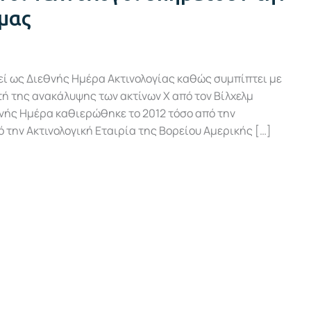
 μας
εί ως Διεθνής Ημέρα Ακτινολογίας καθώς συμπίπτει με
ή της ανακάλυψης των ακτίνων Χ από τον Βίλχελμ
εθνής Ημέρα καθιερώθηκε το 2012 τόσο από την
ό την Ακτινολογική Εταιρία της Βορείου Αμερικής […]