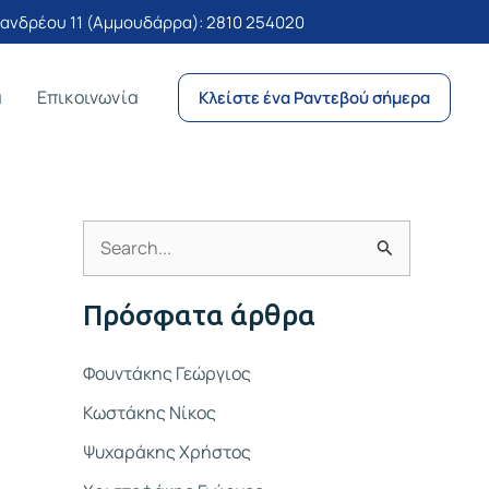
νδρέου 11 (Αμμουδάρρα):
2810 254020
α
Επικοινωνία
Κλείστε ένα Ραντεβού σήμερα
Α
ν
Πρόσφατα άρθρα
α
ζ
Φουντάκης Γεώργιος
ή
Κωστάκης Νίκος
τ
Ψυχαράκης Χρήστος
η