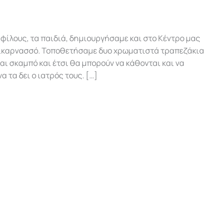
φίλους, τα παιδιά, δημιουργήσαμε και στο Κέντρο μας
λικαρνασσό. Τοποθετήσαμε δυο χρωματιστά τραπεζάκια
αι σκαμπό και έτσι θα μπορούν να κάθονται και να
α τα δει ο ιατρός τους. […]