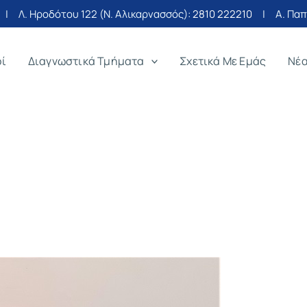
| Λ. Ηροδότου 122 (Ν. Αλικαρνασσός):
2810 222210
| Α. Παπα
οί
Διαγνωστικά Τμήματα
Σχετικά Με Εμάς
Νέ