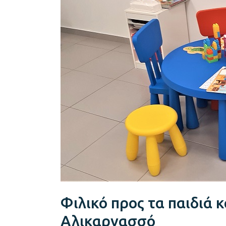
παιδιά
και
το
Κέντρο
μας
στη
Νέα
Αλικαρνασσό
Φιλικό προς τα παιδιά 
Αλικαρνασσό