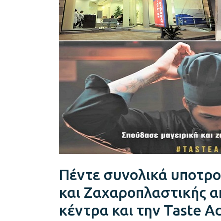
Μαγειρικής
και
Ζαχαροπλαστικής
από
τα
διαγνωστικά
μας
κέντρα
και
την
Taste
Academy
Πέντε συνολικά υποτρο
και Ζαχαροπλαστικής α
κέντρα και την Taste 