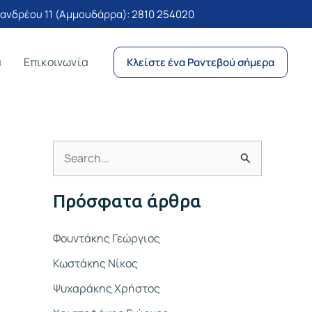
νδρέου 11 (Αμμουδάρρα):
2810 254020
α
Επικοινωνία
Κλείστε ένα Ραντεβού σήμερα
Α
ν
Πρόσφατα άρθρα
α
ζ
Φουντάκης Γεώργιος
ή
Κωστάκης Νίκος
τ
Ψυχαράκης Χρήστος
η