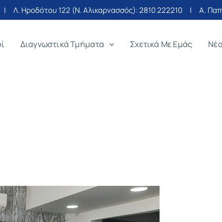
| Λ. Ηροδότου 122 (Ν. Αλικαρνασσός):
2810 222210
| Α. Παπα
οί
Διαγνωστικά Τμήματα
Σχετικά Με Εμάς
Νέ