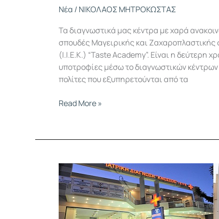
Νέα
/
ΝΙΚΟΛΑΟΣ ΜΗΤΡΟΚΩΣΤΑΣ
Τα διαγνωστικά μας κέντρα με χαρά ανακοιν
σπουδές Μαγειρικής και Ζαχαροπλαστικής σ
(Ι.Ι.Ε.Κ.) “Taste Academy”. Είναι η δεύτερη
υποτροφίες μέσω το διαγνωστικών κέντρων 
πολίτες που εξυπηρετούνται από τα
Read More »
Πέντε
συνολικά
υποτροφίες
για
σπουδές