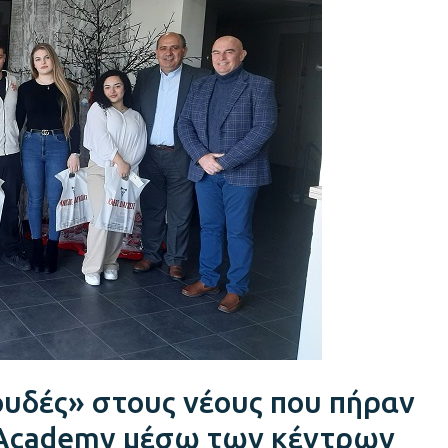
υδές» στους νέους που πήραν
 Academy μέσω των κέντρων