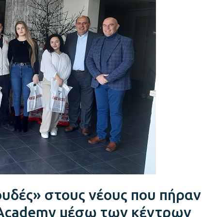
υδές» στους νέους που πήραν
 Academy μέσω των κέντρων