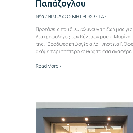
Παπάζογλου
Νέα
/
ΝΙΚΟΛΑΟΣ ΜΗΤΡΟΚΩΣΤΑΣ
Προτάσεις που διευκολύνουν τη ζωή μας για 
Διατροφολόγος των Κέντρων μας κ. Μαρίνα 
της, “Βραδινές επιλογές α λα…νηστεία!”. Οφ
ακόμη περισσότερο καθώς τα όσα αναφέρει ε
Read More »
Υποτροφία
αλλαγής
επαγγελματικής
πορείας