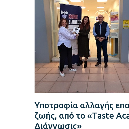
και
ζωής,
από
το
«Taste
Academy»
και
τα
«Κνωσός
Διάγνωσις»
Υποτροφία αλλαγής επα
ζωής, από το «Taste A
Διάγνωσις»