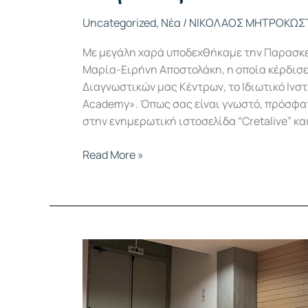
Uncategorized
,
Νέα
/
ΝΙΚΟΛΑΟΣ ΜΗΤΡΟΚΩΣ
Με μεγάλη χαρά υποδεχθήκαμε την Παρασκευ
Μαρία-Ειρήνη Αποστολάκη, η οποία κέρδισ
Διαγνωστικών μας Κέντρων, το Ιδιωτικό Ινσ
Academy». Όπως σας είναι γνωστό, πρόσφατ
στην ενημερωτική ιστοσελίδα “Cretalive” κα
Read More »
Πλήρης
η
ενημέρωση
για