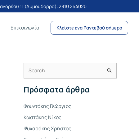
νδρέου 11 (Αμμουδάρρα):
2810 254020
α
Επικοινωνία
Κλείστε ένα Ραντεβού σήμερα
Α
ν
Πρόσφατα άρθρα
α
ζ
Φουντάκης Γεώργιος
ή
Κωστάκης Νίκος
τ
Ψυχαράκης Χρήστος
η