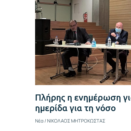
την
οστεοπόρωση
στην
ημερίδα
για
τη
νόσο
Πλήρης η ενημέρωση γ
ημερίδα για τη νόσο
Νέα
/
ΝΙΚΟΛΑΟΣ ΜΗΤΡΟΚΩΣΤΑΣ