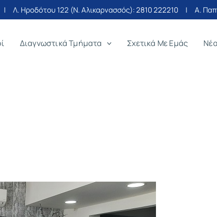
| Λ. Ηροδότου 122 (Ν. Αλικαρνασσός):
2810 222210
| Α. Παπα
οί
Διαγνωστικά Τμήματα
Σχετικά Με Εμάς
Νέ