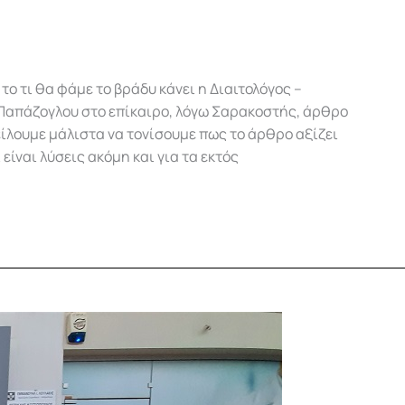
το τι θα φάμε το βράδυ κάνει η Διαιτολόγος –
Παπάζογλου στο επίκαιρο, λόγω Σαρακοστής, άρθρο
είλουμε μάλιστα να τονίσουμε πως το άρθρο αξίζει
ίναι λύσεις ακόμη και για τα εκτός