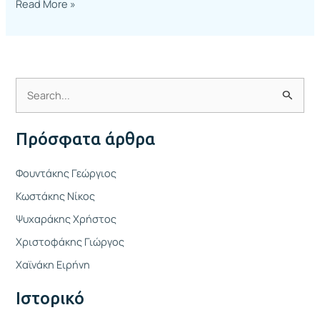
Read More »
Α
ν
Πρόσφατα άρθρα
α
ζ
Φουντάκης Γεώργιος
ή
Κωστάκης Νίκος
τ
Ψυχαράκης Χρήστος
η
Χριστοφάκης Γιώργος
σ
η
Χαϊνάκη Ειρήνη
γ
Ιστορικό
ι