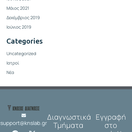
Μάιος 2021
Δεκέμβριος 2019
Ιούνιος 2019
Categories
Uncategorized
Ιατροί
Νέα
Διαγνωστικά
Εγγραφή
support@knslab.gr
Τμήματα
στο
F
I
X
L