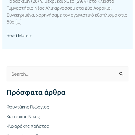
Παρασκευή (26/4) μέχρι και χθες (29/4) στο Κλειστό
Γυμναστήριο Νέας Αλικαρνασσού στα Δύο Αοράκια.
Συγκεκριμένα, χορηγήσαμε τον αγωνιστικό εξοπλισμό στις
δύο […]
Read More »
Α
ν
Πρόσφατα άρθρα
α
ζ
Φουντάκης Γεώργιος
ή
Κωστάκης Νίκος
τ
Ψυχαράκης Χρήστος
η