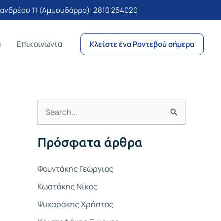
νδρέου 11 (Αμμουδάρρα):
2810 254020
α
Επικοινωνία
Κλείστε ένα Ραντεβού σήμερα
Α
ν
Πρόσφατα άρθρα
α
ζ
Φουντάκης Γεώργιος
ή
Κωστάκης Νίκος
τ
Ψυχαράκης Χρήστος
η