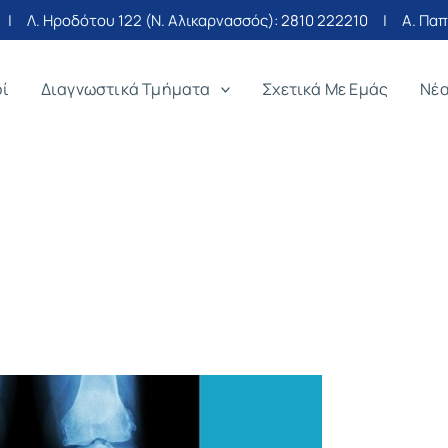
| Λ. Ηροδότου 122 (Ν. Αλικαρνασσός):
2810 222210
| Α. Παπα
οί
Διαγνωστικά Τμήματα
Σχετικά Με Εμάς
Νέ