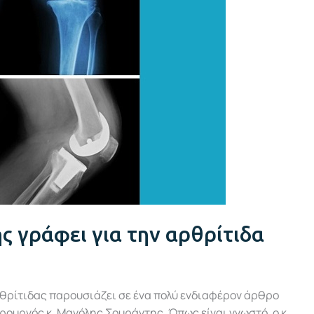
ς γράφει για την αρθρίτιδα
αρθρίτιδας παρουσιάζει σε ένα πολύ ενδιαφέρον άρθρο
ρουργός κ. Μανόλης Σουράντης. Όπως είναι γνωστό, ο κ.