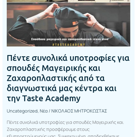
Μαγειρικής
και
Ζαχαροπλαστικής
από
τα
διαγνωστικά
μας
κέντρα
Πέντε συνολικά υποτροφίες για
και
την
σπουδές Μαγειρικής και
Taste
Ζαχαροπλαστικής από τα
Academy
διαγνωστικά μας κέντρα και
την Taste Academy
Uncategorized
,
Νέα
/
ΝΙΚΟΛΑΟΣ ΜΗΤΡΟΚΩΣΤΑΣ
Πέντε συνολικά υποτροφίες για σπουδές Μαγειρικής και
Ζαχαροπλαστικής προσφέρουμε στους
εξυπηρετούμενούς μας. Συγκεκριμένα, αποδεχθήκαμε