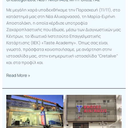
Με μεγάλη χαρά υποδεχθήκαμε την Παρασκευή (11/11), στο
κατάστημά μας στη Νέα Αλικαρνασσό, τη Μαρία-Ειρήνη
Αποστολάκη, η οποία κέρδισε υποτροφία
Ζαχαροπλαστικής που έδωσε, μέσω των Διαγνωστικών μας
Κέντρων, το Ιδιωτικό Ινστιτούτο Επαγγελματικής
Κατάρτισης (ΙΙΕΚ) «Taste Academy». Όπως σας είναι
γνωστό, πρόσφατα κοινοποιήσαμε, με ανάρτηση στην
ιστοσελίδα μας, στην ενημερωτική ιστοσελίδα “Cretalive”
και στα προφίλ και
Read More »
Πέντε
συνολικά
υποτροφίες
για
σπουδές