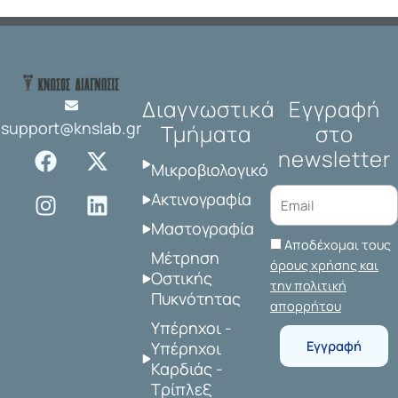
Διαγνωστικά
Εγγραφή
support@knslab.gr
Τμήματα
στο
F
I
X
L
newsletter
a
n
-
i
Μικροβιολογικό
c
s
t
n
Ακτινογραφία
e
t
w
k
Μαστογραφία
b
a
i
e
Αποδέχομαι τους
o
g
t
d
Μέτρηση
όρους χρήσης και
o
r
t
i
Οστικής
την πολιτική
Πυκνότητας
k
a
e
n
απορρήτου
m
r
Υπέρηχοι -
Εγγραφή
Υπέρηχοι
Καρδιάς -
Τρίπλεξ