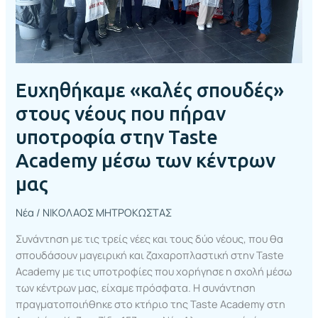
στην
Taste
Academy
μέσω
των
Ευχηθήκαμε «καλές σπουδές»
κέντρων
μας
στους νέους που πήραν
υποτροφία στην Taste
Academy μέσω των κέντρων
μας
Νέα
/
ΝΙΚΟΛΑΟΣ ΜΗΤΡΟΚΩΣΤΑΣ
Συνάντηση με τις τρείς νέες και τους δύο νέους, που θα
σπουδάσουν μαγειρική και ζαχαροπλαστική στην Taste
Academy με τις υποτροφίες που χορήγησε η σχολή μέσω
των κέντρων μας, είχαμε πρόσφατα. Η συνάντηση
πραγματοποιήθηκε στο κτήριο της Taste Academy στη