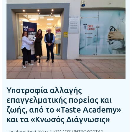
Υποτροφία
αλλαγής
επαγγελματικής
πορείας
και
ζωής,
από
το
«Taste
Academy»
και
τα
«Κνωσός
Υποτροφία αλλαγής
Διάγνωσις»
επαγγελματικής πορείας και
ζωής, από το «Taste Academy»
και τα «Κνωσός Διάγνωσις»
Uncategorized
,
Νέα
/
ΝΙΚΟΛΑΟΣ ΜΗΤΡΟΚΩΣΤΑΣ