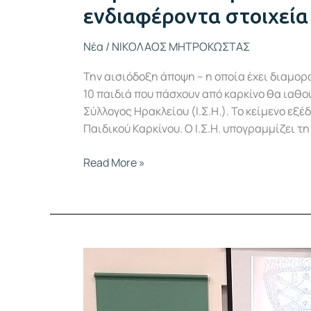
ενδιαφέροντα στοιχεία
Νέα
/
ΝΙΚΟΛΑΟΣ ΜΗΤΡΟΚΩΣΤΑΣ
Την αισιόδοξη άποψη – η οποία έχει διαμορ
10 παιδιά που πάσχουν από καρκίνο θα ιαθού
Σύλλογος Ηρακλείου (Ι.Σ.Η.). Το κείμενο ε
Παιδικού Καρκίνου. Ο Ι.Σ.Η. υπογραμμίζει τ
Read More »
Το
Μουσείο
Ιατρικής
του