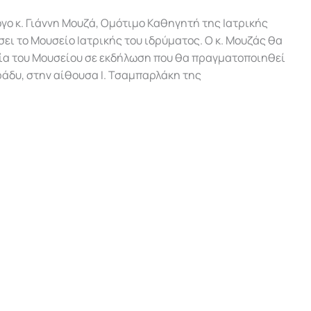
γο κ. Γιάννη Μουζά, Ομότιμο Καθηγητή της Ιατρικής
ει το Μουσείο Ιατρικής του ιδρύματος. Ο κ. Μουζάς θα
γία του Μουσείου σε εκδήλωση που θα πραγματοποιηθεί
βράδυ, στην αίθουσα Ι. Τσαμπαρλάκη της