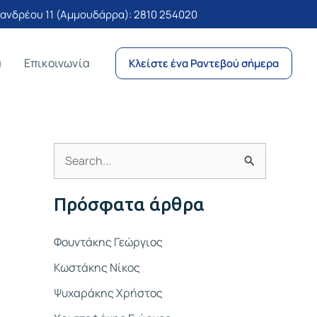
νδρέου 11 (Αμμουδάρρα):
2810 254020
α
Επικοινωνία
Κλείστε ένα Ραντεβού σήμερα
Α
ν
Πρόσφατα άρθρα
α
ζ
Φουντάκης Γεώργιος
ή
Κωστάκης Νίκος
τ
Ψυχαράκης Χρήστος
η