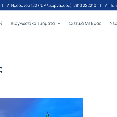
| Λ. Ηροδότου 122 (Ν. Αλικαρνασσός):
2810 222210
| Α. Παπα
οί
Διαγνωστικά Τμήματα
Σχετικά Με Εμάς
Νέ
ς