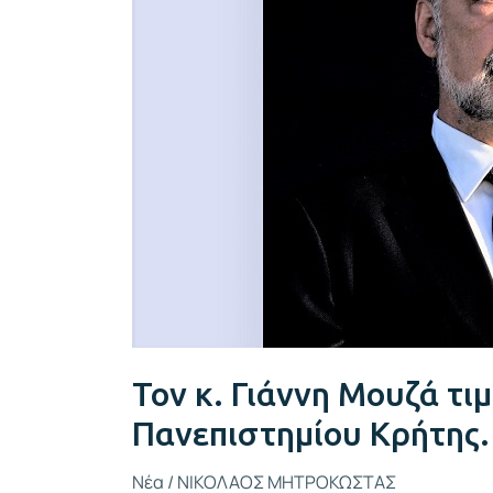
το
Μουσείο
Ιατρικής
του
Πανεπιστημίου
Κρήτης.
Τον κ. Γιάννη Μουζά τι
Πανεπιστημίου Κρήτης.
Νέα
/
ΝΙΚΟΛΑΟΣ ΜΗΤΡΟΚΩΣΤΑΣ