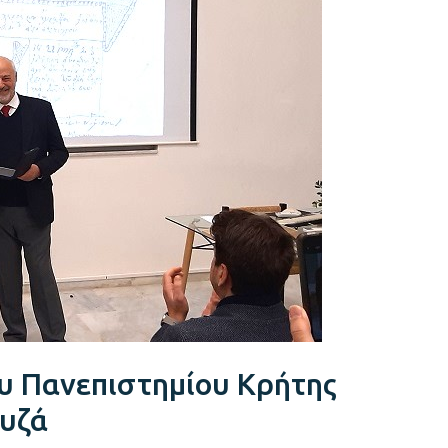
ου Πανεπιστημίου Κρήτης
ουζά