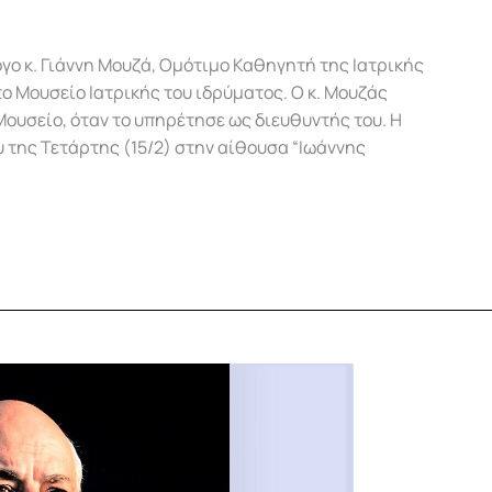
γο κ. Γιάννη Μουζά, Ομότιμο Καθηγητή της Ιατρικής
ο Μουσείο Ιατρικής του ιδρύματος. Ο κ. Μουζάς
ουσείο, όταν το υπηρέτησε ως διευθυντής του. Η
της Τετάρτης (15/2) στην αίθουσα “Ιωάννης