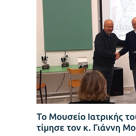
Πανεπιστημίου
Κρήτης
τίμησε
τον
κ.
Γιάννη
Μουζά
Το Μουσείο Ιατρικής τ
τίμησε τον κ. Γιάννη Μ